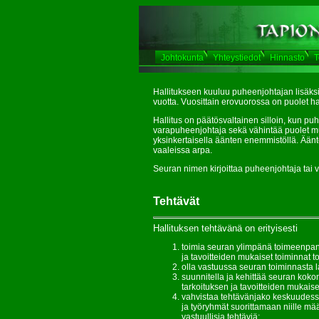
Johtokunta
Yhteystiedot
Hinnasto
T
Hallitukseen
kuuluu puheenjohtajan lisäksi
vuotta. Vuosittain erovuorossa on puolet ha
Hallitus on päätösvaltainen silloin, kun p
varapuheenjohtaja sekä vähintää puolet mu
yksinkertaisella äänten enemmistöllä. Äänt
vaaleissa arpa.
Seuran nimen kirjoittaa puheenjohtaja tai v
Tehtävät
Hallituksen tehtävänä on erityisesti
toimia seuran ylimpänä toimeenpane
ja tavoitteiden mukaiset toiminnat 
olla vastuussa seuran toiminnasta l
suunnitella ja kehittää seuran koko
tarkoituksen ja tavoitteiden mukaise
vahvistaa tehtävänjako keskuudessaa
ja työryhmät suorittamaan niille määr
vastuullisia tehtäviä;