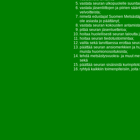
vastata seuran ulkopuolelle suunta
vastata jäsenliittojen ja piirien sää
velvoitteista;
nimetä edustajat Suomen Metsästäjäli
ole asiasta jo päättänyt;
vastata seuran kokousten antamista 
pitää seuran jäsenluetteloa;
hoitaa huolellisesti seuran taloutta 
hoitaa seuran tiedotustoimintaa;
valita sekä tarvittaessa erottaa seur
päättää seuran ansiomerkkien ja h
muista huomionosoituksista;
tehdä metsästysvuokra- ja muut met
sekä
päättää seuran sisäisistä kurinpito
ryhtyä kaikkiin toimenpiteisiin, joita