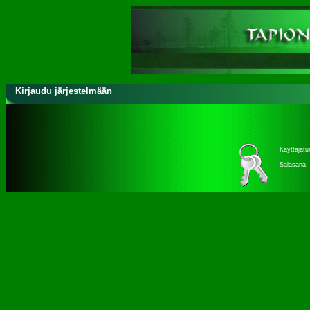
Kirjaudu järjestelmään
Käyttäjätu
Salasana: