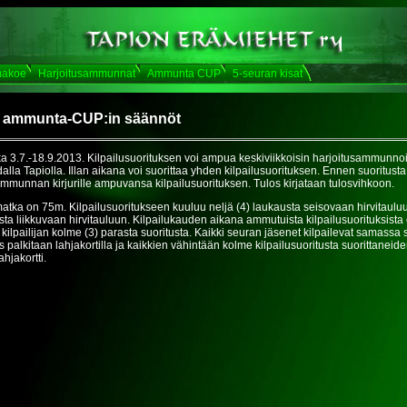
akoe
Harjoitusammunnat
Ammunta CUP
5-seuran kisat
 ammunta-CUP:in säännöt
ka 3.7.-18.9.2013. Kilpailusuorituksen voi ampua keskiviikkoisin harjoitusammunno
alla Tapiolla. Illan aikana voi suorittaa yhden kilpailusuorituksen. Ennen suoritusta
ammunnan kirjurille ampuvansa kilpailusuorituksen. Tulos kirjataan tulosvihkoon.
ka on 75m. Kilpailusuoritukseen kuuluu neljä (4) laukausta seisovaan hirvitauluu
sta liikkuvaan hirvitauluun. Kilpailukauden aikana ammutuista kilpailusuorituksista
ilpailijan kolme (3) parasta suoritusta. Kaikki seuran jäsenet kilpailevat samassa 
s palkitaan lahjakortilla ja kaikkien vähintään kolme kilpailusuoritusta suorittanei
ahjakortti.