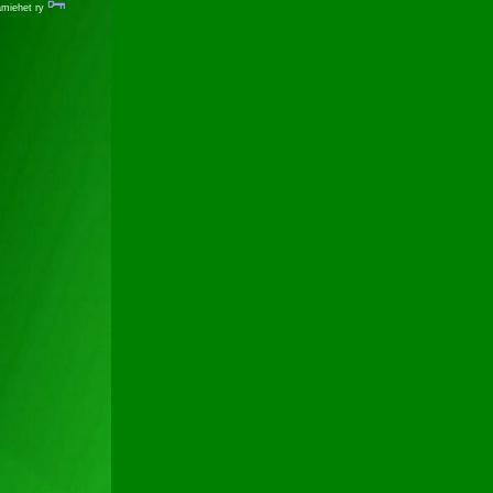
ämiehet ry