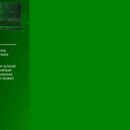
issa
 tulee
n ja kuusi
 otetaan
sarjassa.
den kesken