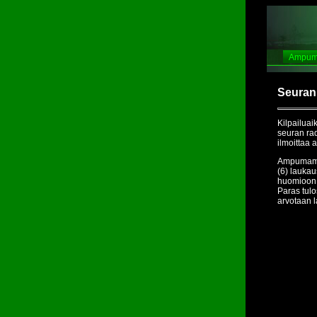
Ampum
Seuran
Kilpailuai
seuran rad
ilmoittaa 
Ampumamat
(6) laukau
huomioon k
Paras tulo
arvotaan l