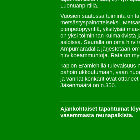
Luonuanpirtillä.
Vuosien saatossa toiminta on la
metsästyspainotteiseksi. Metsästy
pienpetopyyntiä, yksityisiä maa-
on yksi toiminnan kulmakivistä ja
asioissa. Seuralla on oma hirvi
Ampumaradalla järjestetään omi
hirvikoeammuntoja. Rata on myö
Tapion Erämiehillä tulevaisuus n
pahoin ukkoutumaan, vaan nuoria 
ja vanhat konkarit ovat ottanee
Jäsenmäärä on n.350.
_________________________
Ajankohtaiset tapahtumat löy
vasemmasta reunapalkista.