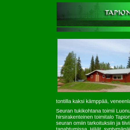
tontilla kaksi kämppää, veneenl
Seuran tukikohtana toimii Luonu
hirsirakenteinen toimitalo Tapio
seuran omiin tarkoituksiin ja t
tapahtumissa. Häät, syntymäpäiv