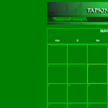
Tapahtumat
Kalenteri
MAR
ma
ti
ke
26
27
28
2
3
4
9
10
11
16
17
18