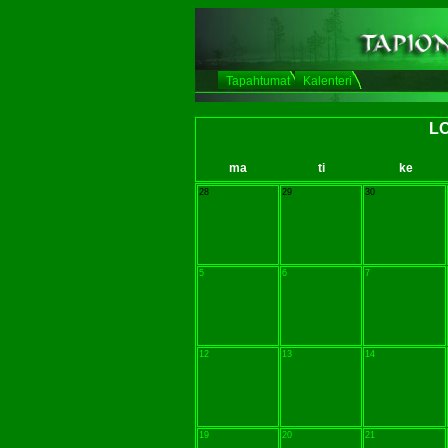
Tapahtumat
Kalenteri
L
ma
ti
ke
28
29
30
5
6
7
12
13
14
19
20
21