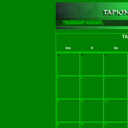
Tapahtumat
Kalenteri
TA
ma
ti
ke
29
30
31
5
6
7
12
13
14
19
20
21