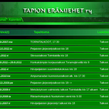
umat
Kalenteri
äivä(t)
Tapahtuma
Luokitte
.9.2007 ma
TORNITALKOOT, 17.30
Talkoot
10.2011 to
Peijaisten järjestelytalkoot klo 18
Talkoot
.2011 ti
Siivoustalkoot Toimitalolla klo 18
Talkoot
8.2011 - 28.8.2011
Honkakämpän korjaustalkoot Toramojärvellä klo 9
Talkoot
.2011 ti
Hirvipeijaisten suunnittelukokous klo 18
Talkoot
4.2010 ke
Ampumaradan kunnostustalkoot alk. klo 17.30
Talkoot
.11.2009 pe
Peijaisten järjestelytalkoot klo 18-->
Talkoot
9.2009 ti
Metsästyksen valmistelu talkoot Toimitalolla klo 17 alkaen
Talkoot
3.2008 la
Riistanhoitopäivä Nuolukivien vienti klo 9.00
Talkoot
1.2007 ti
Hirvipeijaisten järjestelyt talkoot klo 18
Talkoot