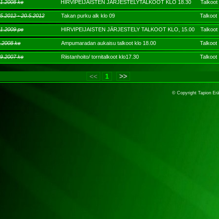
.1.2008 ke
HIRVIPEIJAISTEN JÄRJESTELYTALKOOT KLO 18.30
Talkoot
.5.2012 - 20.5.2012
Takan purku alk klo 09
Talkoot
.1.2009 pe
HIRVIPEIJAISTEN JÄRJESTELY TALKOOT KLO, 15.00
Talkoot
4.2008 ke
Ampumaradan aukaisu talkoot klo 18.00
Talkoot
.9.2007 ke
Riistanhoito/ tornitalkoot klo17.30
Talkoot
<<
1
>>
© Copyright Tapion Er