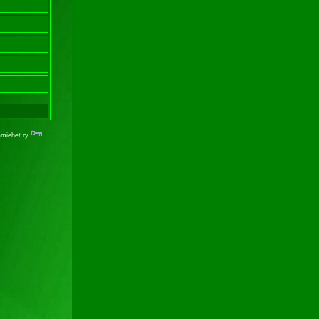
ämiehet ry