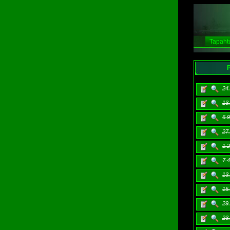
Tapaht
P
24
13.
6.9
27.
1.2
7.
13
15.
29.
23.